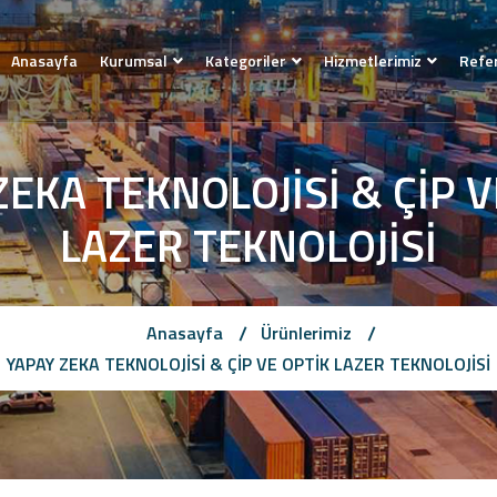
Anasayfa
Kurumsal
Kategoriler
Hizmetlerimiz
Refe
ZEKA TEKNOLOJİSİ & ÇİP V
LAZER TEKNOLOJİSİ
Anasayfa
Ürünlerimiz
YAPAY ZEKA TEKNOLOJİSİ & ÇİP VE OPTİK LAZER TEKNOLOJİSİ