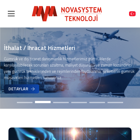
İthalat / İhracat Hizmetleri
Gümrük ve dış ticaret danışmanlık hizmetlerimiz gümrüklerde
karşılaşılabilecek sorunları azaltma, maliyet düşürücü ve zaman kazandırıcı
yeni gümrük tekniklerinden ve rejimlerinden faydalanma, şirketlerin gümrük
müşavirleri hizmetleri sunuyoruz.
DETAYLAR