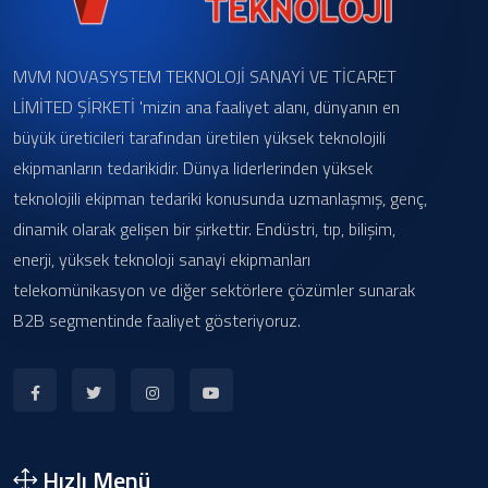
MVM NOVASYSTEM TEKNOLOJİ SANAYİ VE TİCARET
LİMİTED ŞİRKETİ 'mizin ana faaliyet alanı, dünyanın en
büyük üreticileri tarafından üretilen yüksek teknolojili
ekipmanların tedarikidir. Dünya liderlerinden yüksek
teknolojili ekipman tedariki konusunda uzmanlaşmış, genç,
dinamik olarak gelişen bir şirkettir. Endüstri, tıp, bilişim,
enerji, yüksek teknoloji sanayi ekipmanları
telekomünikasyon ve diğer sektörlere çözümler sunarak
B2B segmentinde faaliyet gösteriyoruz.
Hızlı Menü