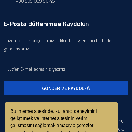
+90 505 009 50 45
E-Posta Bültenimize
Kaydolun
Düzenli olarak projelerimiz hakkında bilgilendirici bültenler
gönderiyoruz.
GÖNDER VE KAYDOL
Bu internet sitesinde, kullanıcı deneyimini
geliştirmek ve internet sitesinin verimli
Copyright © 2000 - 2026 Her Hakkı Saklıdır. kopyalanması,
çalışmasını sağlamak amacıyla çerezler
çoğaltılması ve dağıtılması halinde yasal haklarımız işletilecektir.